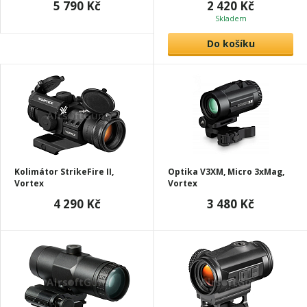
5 790 Kč
2 420 Kč
Skladem
Do košíku
Kolimátor StrikeFire II,
Optika V3XM, Micro 3xMag,
Vortex
Vortex
4 290 Kč
3 480 Kč