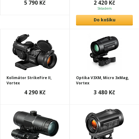
5 790 Kč
2 420 Kč
Skladem
Do košíku
Kolimátor StrikeFire II,
Optika V3XM, Micro 3xMag,
Vortex
Vortex
4 290 Kč
3 480 Kč