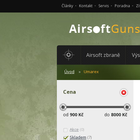
Články
Kontakt
Servis
Poradna
Zí
Airsoft zbraně
Výs
Úvod
Umarex
Cena
od
900 Kč
do
8000 Kč
Akce
(0)
Skladem
(7)