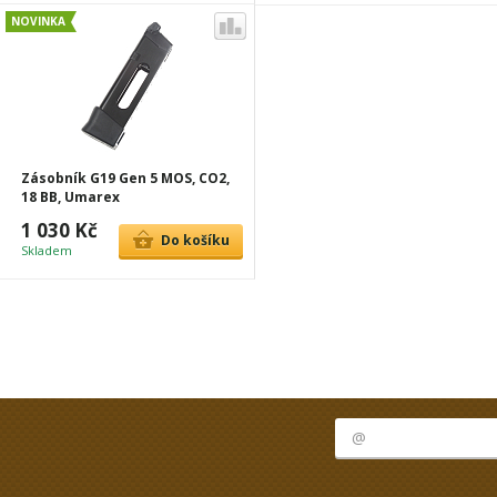
NOVINKA
Zásobník G19 Gen 5 MOS, CO2,
18 BB, Umarex
1 030 Kč
Do košíku
Skladem