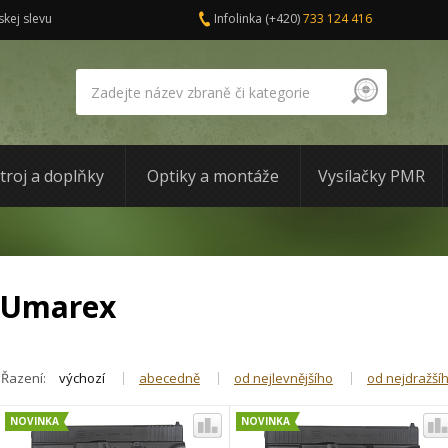
skej slevu
Infolinka
(+420)
733 124 416
troj a doplňky
Optiky a montáže
Vysílačky PMR
Umarex
Řazení:
výchozí
abecedně
od nejlevnějšího
od nejdražší
NOVINKA
NOVINKA