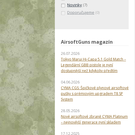
Novinky
(7)
Doporučujeme
(0)
AirsoftGuns magazín
26.07.2026
Tokyo Marui Hi-Capa 5.1 Gold Match –
Legendární GBB pistole je nyní
dostupnější než kdykoliv předtím
04.06.2026
CYMA CGS: Špičkové plynové airsoftové
pušky s prémiovým upgradem T8 SP
System
28.05.2026
Nové airsoftové zbraně CYMA Platinum
– nejnovější generace nyní skladem
17.12.2025