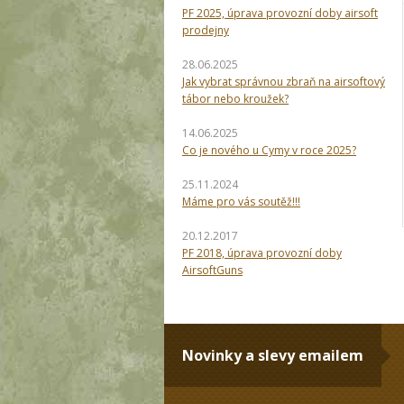
PF 2025, úprava provozní doby airsoft
prodejny
28.06.2025
Jak vybrat správnou zbraň na airsoftový
tábor nebo kroužek?
14.06.2025
Co je nového u Cymy v roce 2025?
25.11.2024
Máme pro vás soutěž!!!
20.12.2017
PF 2018, úprava provozní doby
AirsoftGuns
Novinky a slevy emailem