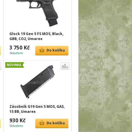
Glock 19 Gen 5 FS MOS, Black,
GBB, CO2, Umarex
3 750 Kč
Do košíku
Skladem
NOVINKA
Zásobník G19 Gen 5 MOS, GAS,
15 BB, Umarex
930 Kč
Do košíku
Skladem