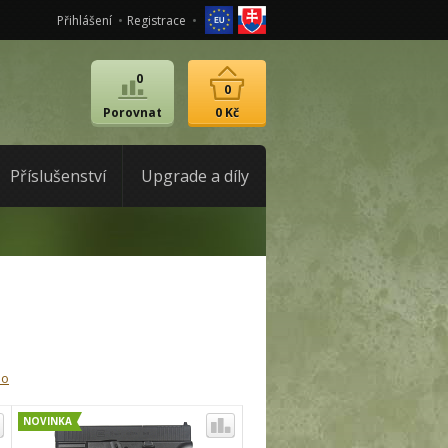
Přihlášení
Registrace
0
0
Porovnat
0 Kč
Příslušenství
Upgrade a díly
ho
NOVINKA