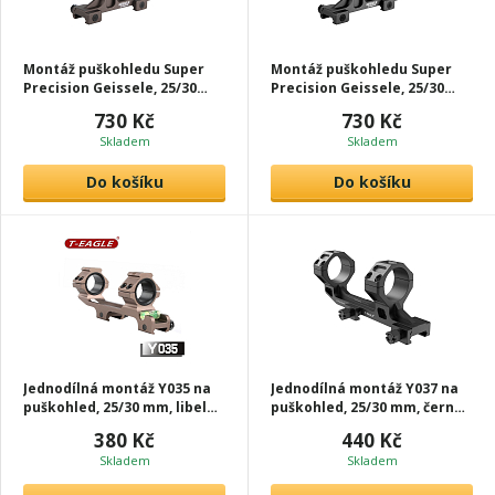
Montáž puškohledu Super
Montáž puškohledu Super
Precision Geissele, 25/30
Precision Geissele, 25/30
mm, bronzová, T-Eagle
mm, černá, T-Eagle
730 Kč
730 Kč
Skladem
Skladem
Do košíku
Do košíku
Jednodílná montáž Y035 na
Jednodílná montáž Y037 na
puškohled, 25/30 mm, libela,
puškohled, 25/30 mm, černá,
tan, T-Eagle
T-Eagle
380 Kč
440 Kč
Skladem
Skladem