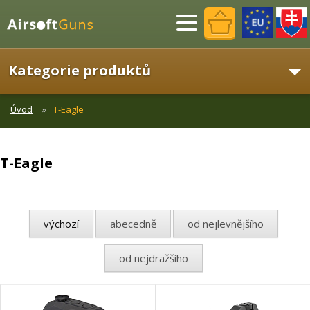
Menu
Kategorie produktů
Úvod
T-Eagle
T-Eagle
výchozí
abecedně
od nejlevnějšího
od nejdražšího