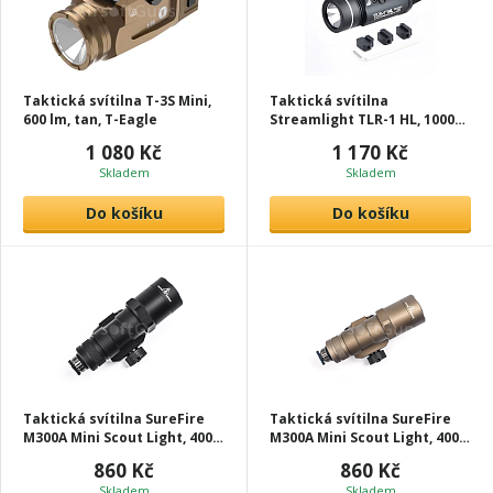
Taktická svítilna T-3S Mini,
Taktická svítilna
600 lm, tan, T-Eagle
Streamlight TLR-1 HL, 1000
lm, černá, T-Eagle
1 080 Kč
1 170 Kč
Skladem
Skladem
Do košíku
Do košíku
Taktická svítilna SureFire
Taktická svítilna SureFire
M300A Mini Scout Light, 400
M300A Mini Scout Light, 400
lm, černá, T-Eagle
lm, tan, T-Eagle
860 Kč
860 Kč
Skladem
Skladem