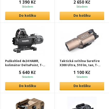
1 390 Kč
2 650 Kč
Skladem
Skladem
Do košíku
Do košíku
Puškohled 4x24 HAMR,
Taktická svítilna SureFire
kolimátor DeltaPoint, T-
X300 Ultra, 510 lm, tan, T-
Eagle
Eagle
5 640 Kč
1 100 Kč
Skladem
Skladem
Do košíku
Do košíku