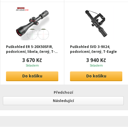
Puškohled ER 5-20X50SFIR,
Puškohled SVD 3-9X24,
podsvícení, libela, černý, T-
podsvícení, černý, T-Eagle
Eagle
3 670 Kč
3 940 Kč
Skladem
Skladem
Do košíku
Do košíku
Předchozí
Následující