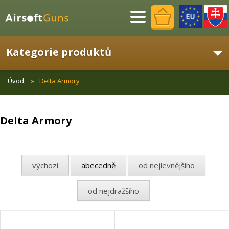
Menu
Kategorie produktů
Úvod
Delta Armory
Delta Armory
výchozí
abecedně
od nejlevnějšího
od nejdražšího