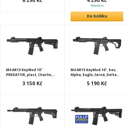
6 290 Kč
4 290 Kč
Skladem
Do košíku
M4 AR15 KeyMod 10"
M4 AR15 KeyMod 10", kov,
PREDATOR, plast, Charlie,
Alpha, Eagle, černá, Delta
černá, Delta Armory, C07
Armory, A06-EGL
3 150 Kč
5 190 Kč