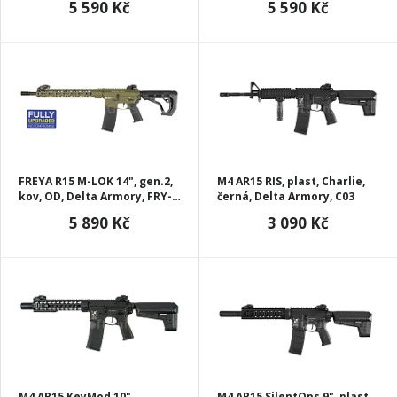
5 590 Kč
5 590 Kč
FREYA R15 M-LOK 14", gen.2,
M4 AR15 RIS, plast, Charlie,
kov, OD, Delta Armory, FRY-
černá, Delta Armory, C03
A24-OD
5 890 Kč
3 090 Kč
M4 AR15 KeyMod 10"
M4 AR15 SilentOps 9", plast,