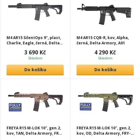
M4 AR15 SilentOps 9", plast,
M4 AR15 CQB-R, kov, Alpha,
Charlie, Eagle, černá, Delta
černá, Delta Armory, A01
Armory, C06-EGL
3 690 Kč
4 290 Kč
Skladem
Skladem
Do košíku
Do košíku
FREYA R15 M-LOK 10", gen.2,
FREYA R15 M-LOK 10", gen.2,
kov, TAN, Delta Armory, FRY-
kov, OD, Delta Armory, FRY-
A23-TAN
A23-OD