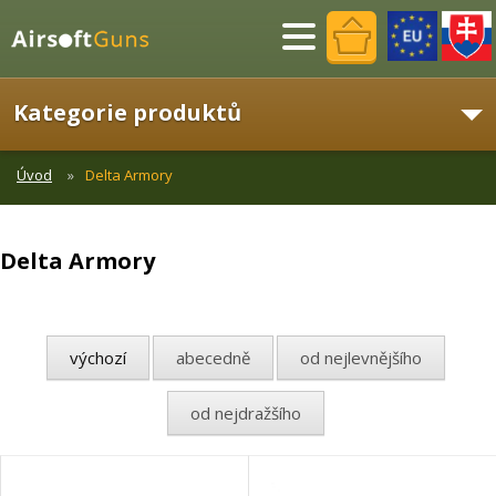
Menu
Kategorie produktů
Úvod
Delta Armory
Delta Armory
výchozí
abecedně
od nejlevnějšího
od nejdražšího