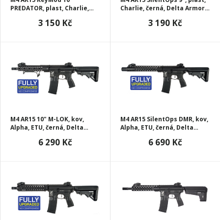
PREDATOR, plast, Charlie,
Charlie, černá, Delta Armory,
černá, Delta Armory, C07
C06
3 150 Kč
3 190 Kč
M4 AR15 10" M-LOK, kov,
M4 AR15 SilentOps DMR, kov,
Alpha, ETU, černá, Delta
Alpha, ETU, černá, Delta
Armory, A14-ETU
Armory, A10-ETU
6 290 Kč
6 690 Kč