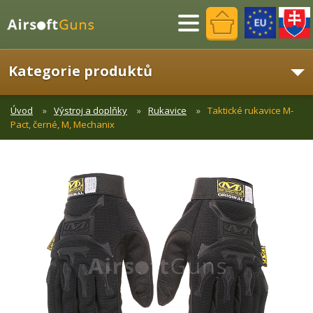
Menu
Kategorie produktů
Úvod
Výstroj a doplňky
Rukavice
Taktické rukavice M-
Pact, černé, M, Mechanix