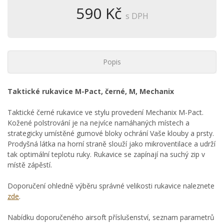
590 Kč
s DPH
Popis
Taktické rukavice M-Pact, černé, M, Mechanix
Taktické černé rukavice ve stylu provedení Mechanix M-Pact.
Kožené polstrování je na nejvíce namáhaných místech a
strategicky umístěné gumové bloky ochrání Vaše klouby a prsty.
Prodyšná látka na horní straně slouží jako mikroventilace a udrží
tak optimální teplotu ruky. Rukavice se zapínají na suchý zip v
místě zápěstí.
Doporučení ohledně výběru správné velikosti rukavice naleznete
zde
.
Nabídku doporučeného airsoft příslušenství, seznam parametrů