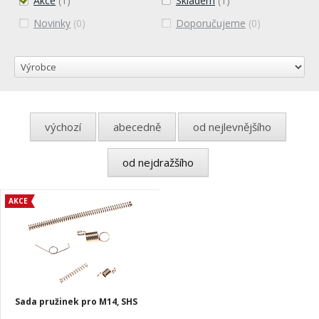
Akce
(1)
Skladem
(1)
Novinky
(0)
Doporučujeme
(0)
výchozí
abecedně
od nejlevnějšího
od nejdražšího
AKCE
Sada pružinek pro M14, SHS