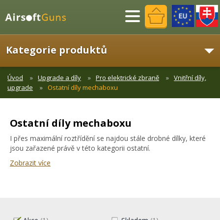
Menu
Kategorie produktů
Úvod
Upgrade a díly
Pro elektrické zbraně
Vnitřní díly,
upgrade
Ostatní díly mechaboxu
Ostatní díly mechaboxu
I přes maximální roztřídění se najdou stále drobné dílky, které
jsou zařazené právě v této kategorii ostatní.
Zobrazit více