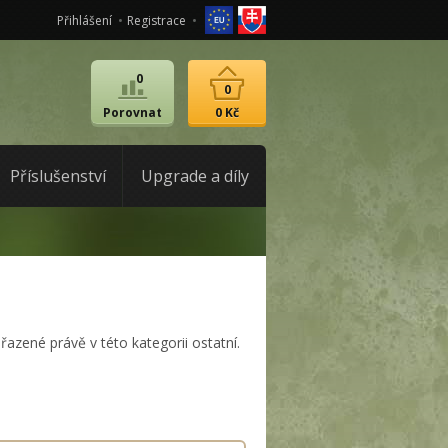
Přihlášení
Registrace
0
0
Porovnat
0 Kč
Příslušenství
Upgrade a díly
řazené právě v této kategorii ostatní.