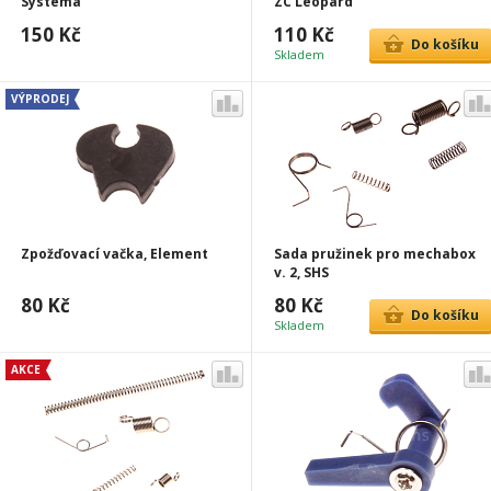
Systema
ZC Leopard
150 Kč
110 Kč
Do košíku
Skladem
VÝPRODEJ
Zpožďovací vačka, Element
Sada pružinek pro mechabox
v. 2, SHS
80 Kč
80 Kč
Do košíku
Skladem
AKCE