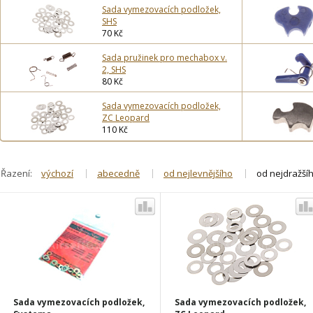
Sada vymezovacích podložek,
SHS
70 Kč
Sada pružinek pro mechabox v.
2, SHS
80 Kč
Sada vymezovacích podložek,
ZC Leopard
110 Kč
Řazení:
výchozí
abecedně
od nejlevnějšího
od nejdražší
Sada vymezovacích podložek,
Sada vymezovacích podložek,