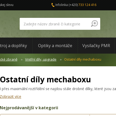
skej slevu
Infolinka
(+420)
733 124 416
troj a doplňky
Optiky a montáže
Vysílačky PMR
ické zbraně
Vnitřní díly, upgrade
Ostatní díly mechaboxu
Ostatní díly mechaboxu
I přes maximální roztřídění se najdou stále drobné dílky, které jsou za
Zobrazit více
Nejprodávanější v kategorii