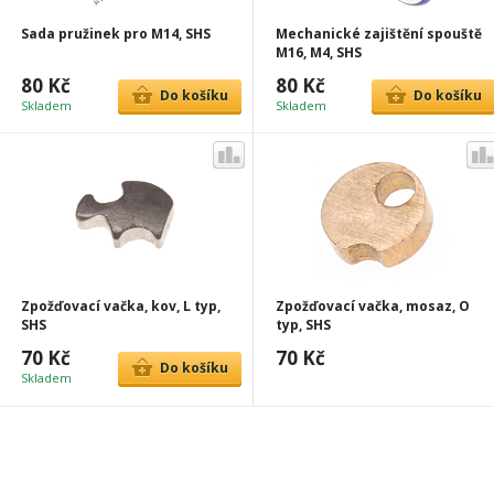
Sada pružinek pro M14, SHS
Mechanické zajištění spouště
M16, M4, SHS
80 Kč
80 Kč
Do košíku
Do košíku
Skladem
Skladem
Zpožďovací vačka, kov, L typ,
Zpožďovací vačka, mosaz, O
SHS
typ, SHS
70 Kč
70 Kč
Do košíku
Skladem