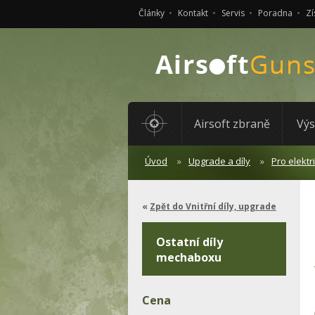
Články
Kontakt
Servis
Poradna
Zí
Airsoft zbraně
Výs
Úvod
Upgrade a díly
Pro elektr
Zpět do Vnitřní díly, upgrade
Ostatní díly
mechaboxu
Cena