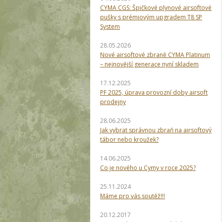
CYMA CGS: Špičkové plynové airsoftové
pušky s prémiovým upgradem T8 SP
System
28.05.2026
Nové airsoftové zbraně CYMA Platinum
– nejnovější generace nyní skladem
17.12.2025
PF 2025, úprava provozní doby airsoft
prodejny
28.06.2025
Jak vybrat správnou zbraň na airsoftový
tábor nebo kroužek?
14.06.2025
Co je nového u Cymy v roce 2025?
25.11.2024
Máme pro vás soutěž!!!
20.12.2017