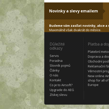
Novinky a slevy emailem
Budeme vám zasílat novinky, akce a s
Maximálně však dvakrát do měsíce.
Důležité
Platba a d
odkazy
Platební meto
Servis
Doprava a do
Poradna
Obchodní pod
Slovník pojmů
Reklamační ř
Články
Věrnostní pro
O nás
New online Air
Kontakt
shop for all of
Europe
Co je to Airsoft?
Upgrade do AEG
Získej slevu