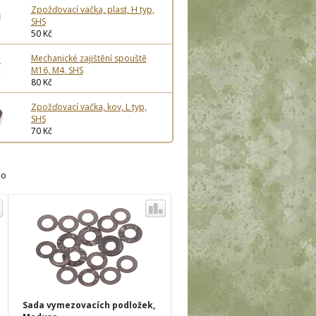
Zpožďovací vačka, plast, H typ,
SHS
50 Kč
Mechanické zajištění spouště
M16, M4, SHS
80 Kč
Zpožďovací vačka, kov, L typ,
SHS
70 Kč
ho
Sada vymezovacích podložek,