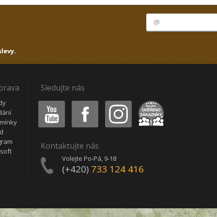
levy.
oprava
Sledujte nás
Youtube
Facebook
Instagram
Heureka
dy
dání
mínky
ád
gram
Kontaktujte nás
soft
Volejte Po-Pá, 9-18
(+420)
733 124 416