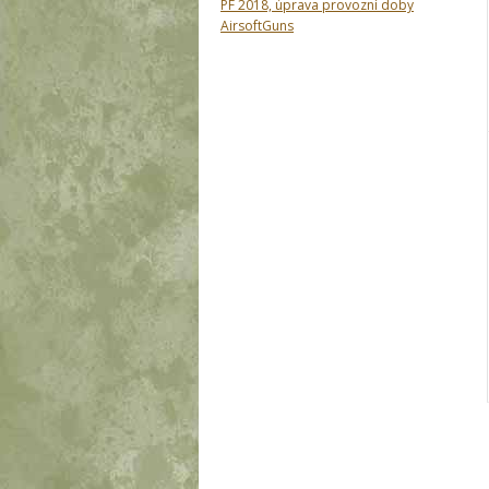
PF 2018, úprava provozní doby
AirsoftGuns