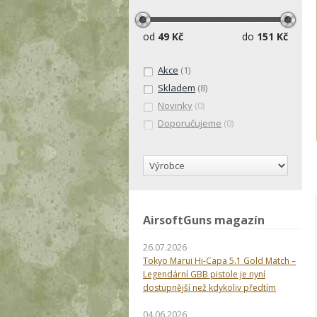
od
49 Kč
do
151 Kč
Akce
(1)
Skladem
(8)
Novinky
(0)
Doporučujeme
(0)
AirsoftGuns magazín
26.07.2026
Tokyo Marui Hi-Capa 5.1 Gold Match –
Legendární GBB pistole je nyní
dostupnější než kdykoliv předtím
04.06.2026