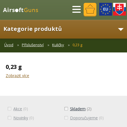
Menu
Kategorie produktů
Úvod
Příslušenství
Kuličky
0,23 g
0,23 g
Zobrazit více
Akce
(0)
Skladem
(2)
Novinky
(0)
Doporučujeme
(0)